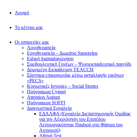
Αρχική
Το κέντρο μας
Οι υπηρεσίες μας
Λογοθεραπεία
Εργοθεραπεία – Δωμάτιο Snoezelen
Ειδική διαπαιδαγώγηση
Συμβουλευτική Γονέων – Ψυχοεκπαιδευτικό παιχνίδι
Δομημένη Εκπαίδευση TEACCH
Σύστημα επικοινωνίας μέσω ανταλλαγής εικόνων
«PECS»
Κοινωνικές Ιστορίες – Social Stories
Πρόγραμμα Cygnet
Attention Autism
Πρόγραμμα SOFFI
Διαγνωστικά Εργαλεία
ΕΔΑΛΦΑ (Εργαλείο Διεπιστημονικής Ομάδας
για την Αξιολόγηση του Επιπέδου
Λειτουργικότητας Παιδιού στο Φάσμα του
Αυτισμού)
Αθηνά Test