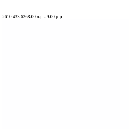
2610 433 626
8.00 π.μ - 9.00 μ.μ