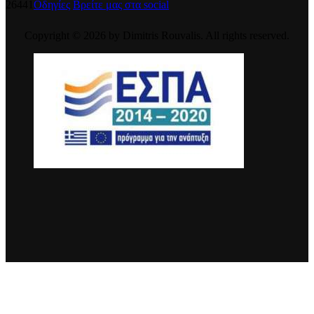
26441
Οδηγίες
Βρείτε μας στα social
Copyright © 2026 by Dimitris Rouvalis. All rights reserved.