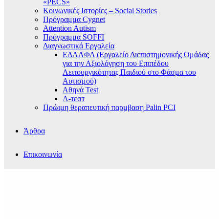
«PECS»
Κοινωνικές Ιστορίες – Social Stories
Πρόγραμμα Cygnet
Attention Autism
Πρόγραμμα SOFFI
Διαγνωστικά Εργαλεία
ΕΔΑΛΦΑ (Εργαλείο Διεπιστημονικής Ομάδας
για την Αξιολόγηση του Επιπέδου
Λειτουργικότητας Παιδιού στο Φάσμα του
Αυτισμού)
Αθηνά Test
Α-τεστ
Πρώιμη θεραπευτική παρμβαση Palin PCI
Άρθρα
Επικοινωνία