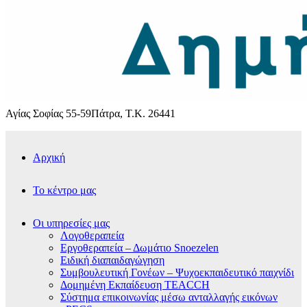
Αγίας Σοφίας 55-59
Πάτρα, Τ.Κ. 26441
Αρχική
Το κέντρο μας
Οι υπηρεσίες μας
Λογοθεραπεία
Εργοθεραπεία – Δωμάτιο Snoezelen
Ειδική διαπαιδαγώγηση
Συμβουλευτική Γονέων – Ψυχοεκπαιδευτικό παιχνίδι
Δομημένη Εκπαίδευση TEACCH
Σύστημα επικοινωνίας μέσω ανταλλαγής εικόνων