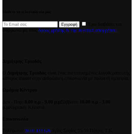
Μάθετε τα τελευταία νέα μας
Έχω διαβάσει και
Εγγραφή
συμφωνώ με τους
όρους χρήσης & την πολιτική απορρήτου.
Δημήτρης Τριαδάς
Ο
Δημήτρης Τριαδάς
είναι ένας πιστοποιημένος λογοθεραπευτής
κάτοχος master στην ανθρώπινη επικοινωνία με πολυετή εμπειρία.
Ωράρια Κέντρου
Δευ - Παρ:
8.00 π.μ - 9.00 μ.μ
Σάββατο:
10.00 π.μ - 3.00
μ.μ
Κυριακή: Κλειστά
Επικοινωνία
Τηλέφωνο:
2610 433 626
Αγίας Σοφίας 55-59 Πάτρα, Τ.Κ.