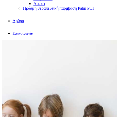
Α-τεστ
Πρώιμη θεραπευτική παρμβαση Palin PCI
Άρθρα
Επικοινωνία